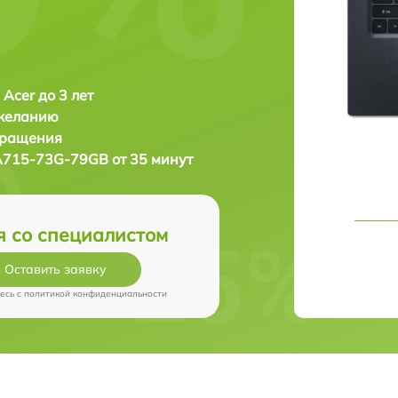
 Acer до 3 лет
 желанию
бращения
A715-73G-79GB от 35 минут
я со специалистом
Оставить заявку
есь c
политикой конфиденциальности