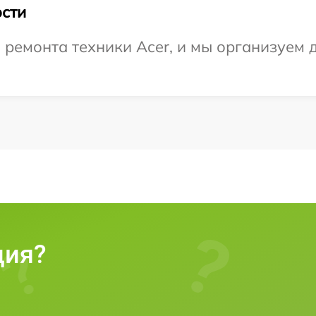
сти
емонта техники Acer, и мы организуем д
ция?