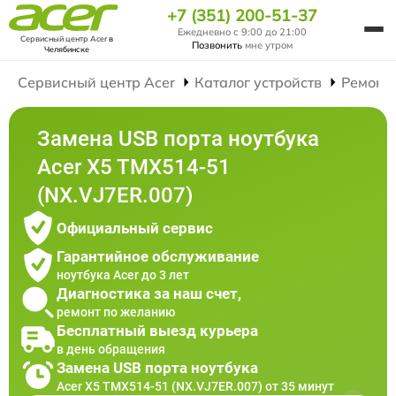
+7 (351) 200-51-37
Ежедневно с 9:00 до 21:00
Сервисный центр Acer
в
Позвонить
мне утром
Челябинске
Сервисный центр Acer
Каталог устройств
Ремонт
Замена USB порта ноутбука
Acer X5 TMX514-51
(NX.VJ7ER.007)
Официальный сервис
Гарантийное обслуживание
ноутбука Acer до 3 лет
Диагностика за наш счет,
ремонт по желанию
Бесплатный выезд курьера
в день обращения
Замена USB порта ноутбука
Acer X5 TMX514-51 (NX.VJ7ER.007) от 35 минут