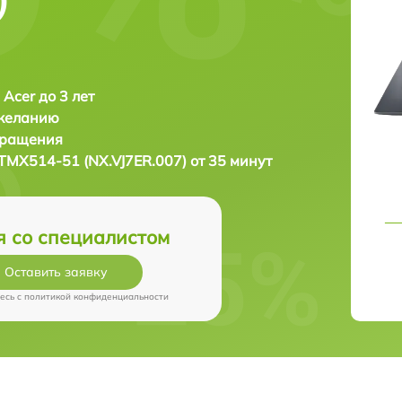
 Acer до 3 лет
 желанию
бращения
 TMX514-51 (NX.VJ7ER.007) от 35 минут
я со специалистом
Оставить заявку
есь c
политикой конфиденциальности